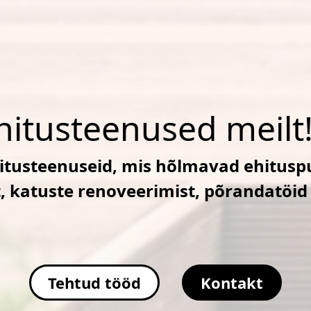
hitusteenused meilt
tusteenuseid, mis hõlmavad ehituspu
, katuste renoveerimist, põrandatöid
Tehtud tööd
Kontakt