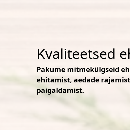
Kvaliteetsed e
Pakume mitmekülgseid ehi
ehitamist, aedade rajamist
paigaldamist.