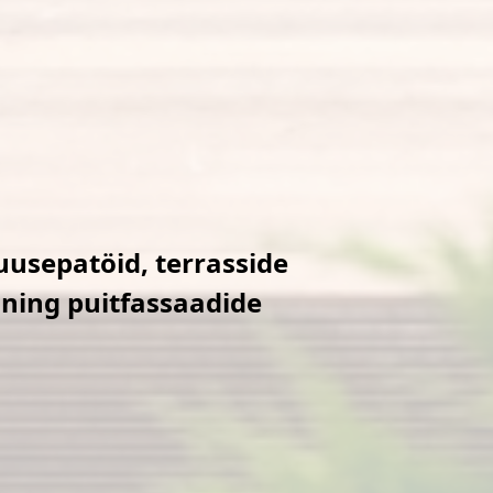
!
usepatöid, terrasside
 ning puitfassaadide