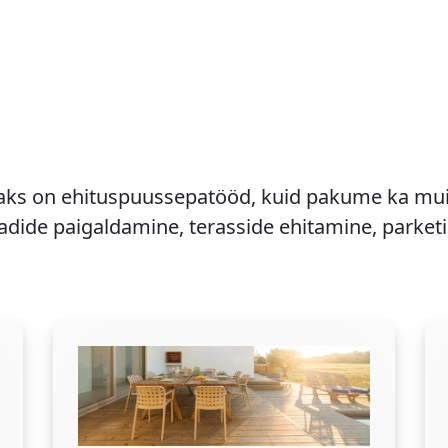
ks on ehituspuussepatööd, kuid pakume ka muid
adide paigaldamine, terasside ehitamine, parketi